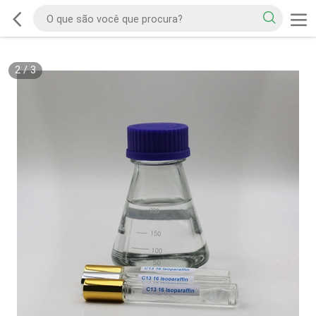
2
/
3