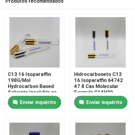
Produtos recomendados
C13 16 Isoparaffin
Hidrocarboneto C13
198G/Mol
16 Isoparaffin 64742
Hydrocarbon Based
47 8 Cas Molecular
Solvents Insoluble na
Formula C14H30
Casa
água
Enviar inquérito
Enviar inquérito
Produtos
vídeos