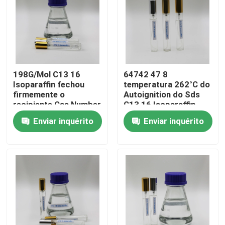
Sobre nós
Excursão da fábrica
198G/Mol C13 16
64742 47 8
Isoparaffin fechou
temperatura 262°C do
Controle da qualidade
firmemente o
Autoignition do Sds
recipiente Cas Number
C13 16 Isoparaffin
64742 47 8
para a limpeza
Enviar inquérito
Enviar inquérito
Contacte-nos
industrial
Notícia
Casos
Líquido de Isoparaffin